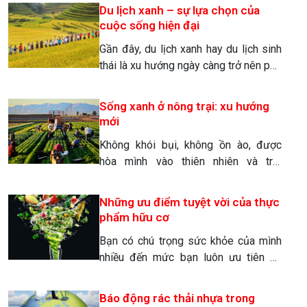
thải ra môi trường. Đây là những con
Du lịch xanh – sự lựa chọn của
số thống kê tạo lo ngại đến mức báo
cuộc sống hiện đại
động về lượng rác thải nhựa trong
Gần đây, du lịch xanh hay du lịch sinh
nông nghiệp thải ra môi trường mỗi […]
thái là xu hướng ngày càng trở nên phổ
biến. Nhiều nghiên cứu đã chỉ ra rằng,
thị trường du lịch sinh thái hiện đang
Sống xanh ở nông trại: xu hướng
phát triển mạnh so với các hình thức
mới
du lịch khác. VN có nhiều lợi thế phát
Không khói bụi, không ồn ào, được
triển du lịch xanh […]
hòa mình vào thiên nhiên và trải
nghiệm các công việc nhà nông lạ lẫm
là những lý do khiến du lịch nông trại
Những ưu điểm tuyệt vời của thực
ngày càng trở thành xu hướng được
phẩm hữu cơ
nhiều du khách lựa chọn. Du lịch nông
Bạn có chú trọng sức khỏe của mình
trại hay du lịch nông thôn là sản phẩm
nhiều đến mức bạn luôn ưu tiên ăn
[…]
những thực phẩm lành mạnh không?
Vậy thì thực phẩm hữu là sự lựa chọn
Báo động rác thải nhựa trong
sáng suốt bởi công dụng chúng mang