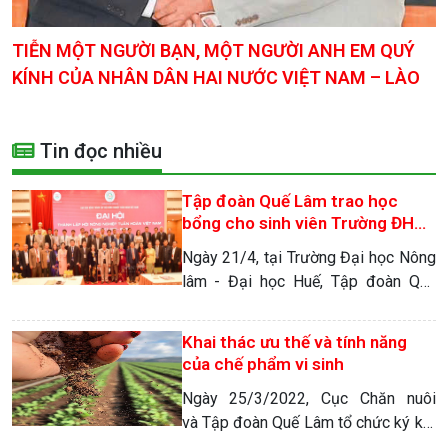
TIỄN MỘT NGƯỜI BẠN, MỘT NGƯỜI ANH EM QUÝ
KÍNH CỦA NHÂN DÂN HAI NƯỚC VIỆT NAM – LÀO
Tin đọc nhiều
Tập đoàn Quế Lâm trao học
bổng cho sinh viên Trường ĐH
Nông lâm – Đại học Huế
Ngày 21/4, tại Trường Đại học Nông
lâm - Đại học Huế, Tập đoàn Quế
Lâm và Trường Đại học Nông lâm tổ
chức tọa đàm về nông nghiệp hữu
Khai thác ưu thế và tính năng
cơ, kinh tế nông nghiệp tuần hoàn
của chế phẩm vi sinh
Ngày 25/3/2022, Cục Chăn nuôi
và Tập đoàn Quế Lâm tổ chức ký kết
hợp tác về phát triển NHHC, phát