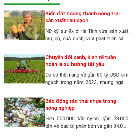
Biến đất hoang thành nông trại
sản xuất rau sạch
Nữ kỹ sư 9x ở Hà Tĩnh vừa sản xuất
rau, củ, quả sạch, vừa phát triển cánh
đồng thành địa điểm trải nghiệm cho
du khách, lan tỏa ước mơ ‘sống xanh’.
Chuyển đổi xanh, kinh tế tuần
Những ngày hè oi ả, hoạt động sản
hoàn là xu hướng tất yếu
xuất nông nghiệp vất vả hơn bao giờ
Dù có thể mang về gần 60 tỷ USD kim
hết. Trên cánh đồng rộng gần […]
ngạch trong năm 2023, nhưng ngành
nông sản của Việt Nam vẫn sẽ phải
đối mặt với nhiều khó khăn, đặc biệt
Báo động rác thải nhựa trong
khi các thị trường xuất khẩu chủ lực
nông nghiệp
như Mỹ, EU… ngày càng chú trọng về
Hơn 500.000 tấn nylon, gần 78.000
môi trường và phát triển bền vững. Việt
tấn vỏ bao bì phân bón và gần 34.000
[…]
tấn vỏ bao bì thuốc bảo vệ thực vật