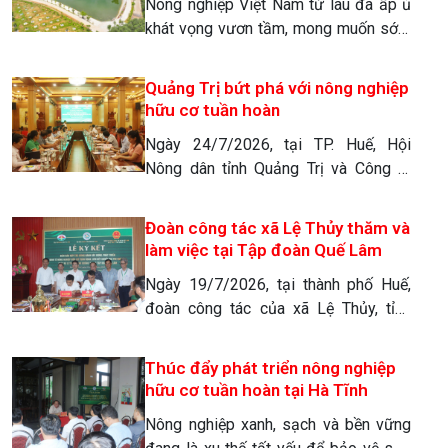
Nông nghiệp Việt Nam từ lâu đã ấp ủ
giàu trong chuỗi liên kết giá […]
khát vọng vươn tầm, mong muốn sớm
khẳng định giá trị và vị thế trên trường
quốc tế. Thế nhưng, trong cơn lốc của
Quảng Trị bứt phá với nông nghiệp
sự tăng trưởng “nóng”, chúng ta đã vô
hữu cơ tuần hoàn
tình trả một cái giá quá đắt. Việc lạm
Ngày 24/7/2026, tại TP. Huế, Hội
dụng hóa chất độc hại […]
Nông dân tỉnh Quảng Trị và Công ty
TNHH MTV Nông nghiệp Organic Quế
Lâm đã chính thức ký kết thỏa thuận
Đoàn công tác xã Lệ Thủy thăm và
hợp tác chiến lược giai đoạn 2026 –
làm việc tại Tập đoàn Quế Lâm
2031 về phát triển kinh tế nông nghiệp
Ngày 19/7/2026, tại thành phố Huế,
hữu cơ tuần hoàn, liên kết chuỗi giá trị
đoàn công tác của xã Lệ Thủy, tỉnh
Quế Lâm. […]
Quảng Trị đã đến tham quan, học tập
kinh nghiệm và ký kết hợp tác với Tập
Thúc đẩy phát triển nông nghiệp
đoàn Quế Lâm về phát triển kinh tế
hữu cơ tuần hoàn tại Hà Tĩnh
nông nghiệp hữu cơ tuần hoàn, liên kết
Nông nghiệp xanh, sạch và bền vững
chuỗi giá trị Quế Lâm. Trước khi bước