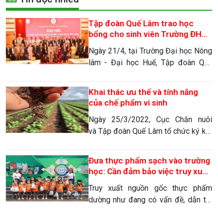
Tập đoàn Quế Lâm trao học
bổng cho sinh viên Trường ĐH
Nông lâm – Đại học Huế
Ngày 21/4, tại Trường Đại học Nông
lâm - Đại học Huế, Tập đoàn Quế
Lâm và Trường Đại học Nông lâm tổ
chức tọa đàm về nông nghiệp hữu
Khai thác ưu thế và tính năng
cơ, kinh tế nông nghiệp tuần hoàn
của chế phẩm vi sinh
Ngày 25/3/2022, Cục Chăn nuôi
và Tập đoàn Quế Lâm tổ chức ký kết
hợp tác về phát triển NHHC, phát
triển các mô hình chăn nuôi an toàn
Đưa thực phẩm sạch vào trường
sinh học, bảo vệ môi trường, phát
học: Cần đảm bảo việc truy xuất
triển bền vững. Đây được xem là sự
nguồn gốc
Truy xuất nguồn gốc thực phẩm
kiện mở ra bước đột phá mới trong
dường như đang có vấn đề, dẫn tới
phát triển chăn nuôi, đặc […]
thực phẩm bẩn vẫn có cửa trà trộn