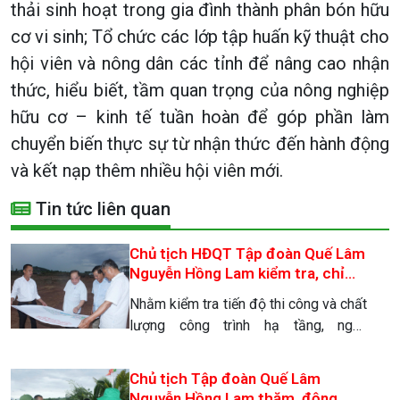
thải sinh hoạt trong gia đình thành phân bón hữu
cơ vi sinh; Tổ chức các lớp tập huấn kỹ thuật cho
hội viên và nông dân các tỉnh để nâng cao nhận
thức, hiểu biết, tầm quan trọng của nông nghiệp
hữu cơ – kinh tế tuần hoàn để góp phần làm
chuyển biến thực sự từ nhận thức đến hành động
và kết nạp thêm nhiều hội viên mới.
Tin tức liên quan
Chủ tịch HĐQT Tập đoàn Quế Lâm
Nguyễn Hồng Lam kiểm tra, chỉ
đạo tại công trường thi công tổ
Nhằm kiểm tra tiến độ thi công và chất
hợp nông nghiệp hữu cơ, kinh tế
lượng công trình hạ tầng, ngày
tuần hoàn, sinh thái 4f Hà Tĩnh
05/08/2026, tại Tổ hợp Nông nghiệp
hữu cơ, kinh tế tuần hoàn, sinh thái 4F
Chủ tịch Tập đoàn Quế Lâm
Quế Lâm Hà Tĩnh, Chủ tịch HĐQT Tập
Nguyễn Hồng Lam thăm, động