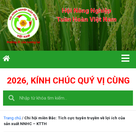
Hội Nông Nghiệp
Tuần Hoàn Việt Nam
 CÙNG GIA ĐÌNH: THIÊN THỜI - Đ
Trang chủ
/
Chi hội miền Bắc: Tích cực tuyên truyền về lợi ích của
sản xuất NNHC – KTTH