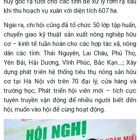
hủy gốc rạ tươi cho các tỉnh để xử lý rơm rạ sau
khi thu hoạch vụ xuân với diện tích 607 ha.
Ngài ra, chi hội cũng đã tổ chức 50 lớp tập huấn,
chuyển giao kỹ thuật sản xuất nông nghiệp hữu
cơ – kinh tế tuần hoàn cho các hợp tác xã, nông
dân các tỉnh: Thái Nguyên, Lai Châu, Phú Thọ,
Yên Bái, Hải Dương, Vĩnh Phúc, Bắc Kạn….; Xây
dựng phát triên hệ thống tiêu thụ nông sản hữu
cơ tại Hà Nội với trên 70 đại lý, cửa hàng và
trường học; Phát triển hội viên mới – tích cực
tuyên truyền vận động để nhiều người biết đến
hội, muốn vào hội để cùng hoạt động.