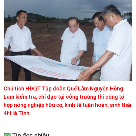
Chủ tịch HĐQT Tập đoàn Quế Lâm Nguyễn Hồng
Lam kiểm tra, chỉ đạo tại công trường thi công tổ
hợp nông nghiệp hữu cơ, kinh tế tuần hoàn, sinh thái
4f Hà Tĩnh
Tin đọc nhiều