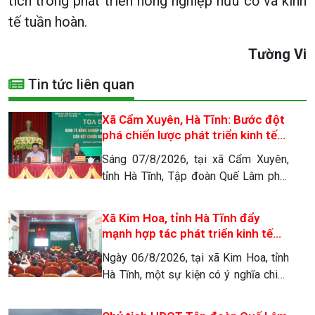
tích trong phát triển nông nghiệp hữu cơ và kinh
tế tuần hoàn.
Tường Vi
Tin tức liên quan
Xã Cẩm Xuyên, Hà Tĩnh: Bước đột
phá chiến lược phát triển kinh tế
nông nghiệp hữu cơ tuần hoàn
Sáng 07/8/2026, tại xã Cẩm Xuyên,
tỉnh Hà Tĩnh, Tập đoàn Quế Lâm phối
hợp với Hội Nông dân tỉnh và UBND xã
Cẩm Xuyên long trọng tổ chức buổi
Xã Kim Hoa, tỉnh Hà Tĩnh đẩy
tọa đàm “Kinh tế nông nghiệp hữu cơ
mạnh hợp tác phát triển kinh tế
tuần hoàn, liên kết chuỗi giá trị Quế
nông nghiệp hữu cơ tuần hoàn,
Ngày 06/8/2026, tại xã Kim Hoa, tỉnh
Lâm”. Sự kiện đánh dấu một bước
liên kết chuỗi giá trị Quế Lâm
Hà Tĩnh, một sự kiện có ý nghĩa chiến
ngoặt quan […]
lược đối với tương lai kinh tế địa
phương đã diễn ra: Buổi tọa đàm đẩy