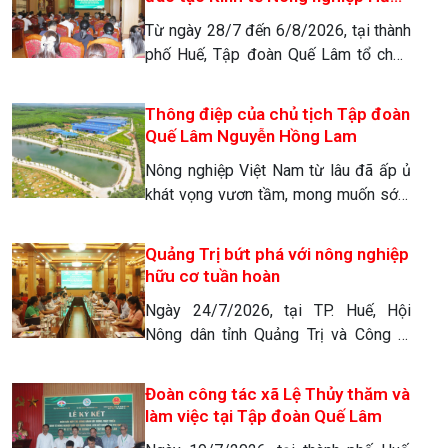
đoạn 2026 – 2031. Sự kiện đánh dấu
cơ Tuần hoàn tại Huế
Từ ngày 28/7 đến 6/8/2026, tại thành
bước ngoặt quan trọng trong việc định
phố Huế, Tập đoàn Quế Lâm tổ chức
hình mô hình nông lâm nghiệp […]
lớp đào tạo kiến thức kinh tế nông
nghiệp hữu cơ tuần hoàn, liên kết chuỗi
Thông điệp của chủ tịch Tập đoàn
giá trị Quế Lâm cho gần 100 học viên
Quế Lâm Nguyễn Hồng Lam
là cán bộ khuyến nông cơ sở, hộ làm
Nông nghiệp Việt Nam từ lâu đã ấp ủ
giàu trong chuỗi liên kết giá […]
khát vọng vươn tầm, mong muốn sớm
khẳng định giá trị và vị thế trên trường
quốc tế. Thế nhưng, trong cơn lốc của
Quảng Trị bứt phá với nông nghiệp
sự tăng trưởng “nóng”, chúng ta đã vô
hữu cơ tuần hoàn
tình trả một cái giá quá đắt. Việc lạm
Ngày 24/7/2026, tại TP. Huế, Hội
dụng hóa chất độc hại […]
Nông dân tỉnh Quảng Trị và Công ty
TNHH MTV Nông nghiệp Organic Quế
Lâm đã chính thức ký kết thỏa thuận
Đoàn công tác xã Lệ Thủy thăm và
hợp tác chiến lược giai đoạn 2026 –
làm việc tại Tập đoàn Quế Lâm
2031 về phát triển kinh tế nông nghiệp