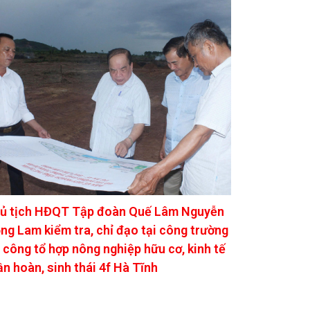
ủ tịch HĐQT Tập đoàn Quế Lâm Nguyễn
ng Lam kiểm tra, chỉ đạo tại công trường
i công tổ hợp nông nghiệp hữu cơ, kinh tế
ần hoàn, sinh thái 4f Hà Tĩnh