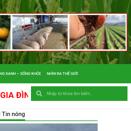
NG XANH – SỐNG KHỎE
NHÌN RA THẾ GIỚI
 LỢI - NHÂN HÒA - AN KHANG - T
Tin nóng