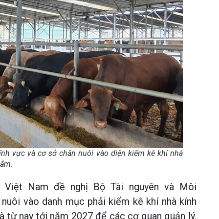
nh vực và cơ sở chăn nuôi vào diện kiểm kê khí nhà
hắm.
i Việt Nam đề nghị Bộ Tài nguyên và Môi
 nuôi vào danh mục phải kiểm kê khí nhà kính
 là từ nay tới năm 2027 để các cơ quan quản lý,