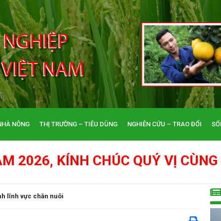
NHÀ NÔNG
THỊ TRƯỜNG – TIÊU DÙNG
NGHIÊN CỨU – TRAO ĐỔI
SỐ
ÙNG GIA ĐÌNH: THIÊN THỜI - ĐỊA
nh lĩnh vực chăn nuôi