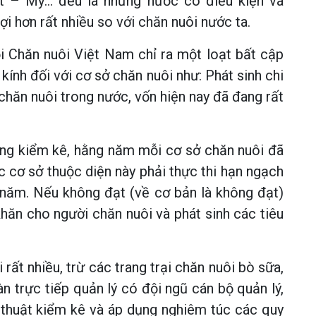
t – Mỹ… đều là những nước có điều kiện và
ợi hơn rất nhiều so với chăn nuôi nước ta.
 Chăn nuôi Việt Nam chỉ ra một loạt bất cập
kính đối với cơ sở chăn nuôi như: Phát sinh chi
chăn nuôi trong nước, vốn hiện nay đã đang rất
động kiểm kê, hằng năm mỗi cơ sở chăn nuôi đã
 cơ sở thuộc diện này phải thực thi hạn ngạch
 năm. Nếu không đạt (về cơ bản là không đạt)
khăn cho người chăn nuôi và phát sinh các tiêu
rất nhiều, trừ các trang trại chăn nuôi bò sữa,
àn trực tiếp quản lý có đội ngũ cán bộ quản lý,
ỹ thuật kiểm kê và áp dụng nghiêm túc các quy