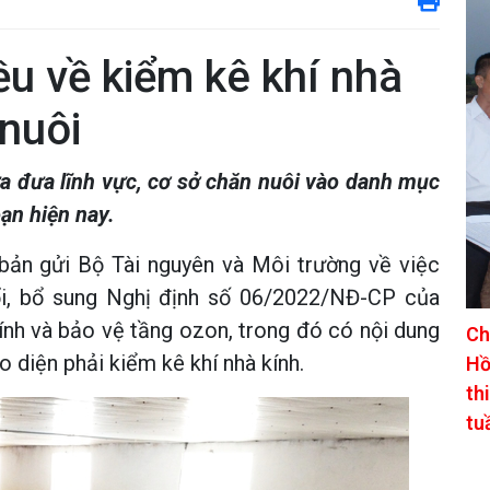
ều về kiểm kê khí nhà
 nuôi
a đưa lĩnh vực, cơ sở chăn nuôi vào danh mục
oạn hiện nay.
bản gửi Bộ Tài nguyên và Môi trường về việc
ổi, bổ sung Nghị định số 06/2022/NĐ-CP của
ính và bảo vệ tầng ozon, trong đó có nội dung
Ch
o diện phải kiểm kê khí nhà kính.
Hồ
th
tu