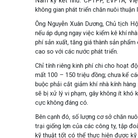
Nam ký kết như: CPTPP, EVFTA, Việ
không gian phát triển chăn nuôi thuận l
Ông Nguyễn Xuân Dương, Chủ tịch Hội
nếu áp dụng ngay việc kiểm kê khí nhà 
phí sản xuất, tăng giá thành sản phẩm 
cao so với các nước phát triển.
Chỉ tính riêng kinh phí chi cho hoạt 
mất 100 – 150 triệu đồng; chưa kể các
buộc phải cắt giảm khí nhà kính hàng
sẽ bị xử lý vi phạm, gây không ít khó 
cực không đáng có.
Bên cạnh đó, số lượng cơ sở chăn nuôi 
trại giống lợn của các công ty, tập đo
kỹ thuật tốt có thể thực hiện được k