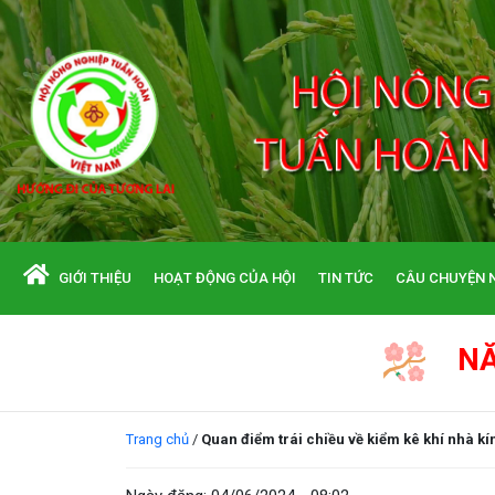
GIỚI THIỆU
HOẠT ĐỘNG CỦA HỘI
TIN TỨC
CÂU CHUYỆN 
NĂM 2026, KÍNH CHÚC QUÝ VỊ C
Trang chủ
/
Quan điểm trái chiều về kiểm kê khí nhà kí