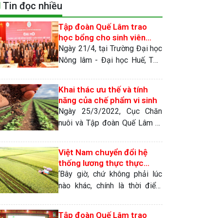
Tin đọc nhiều
Tập đoàn Quế Lâm trao
học bổng cho sinh viên
Trường ĐH Nông lâm – Đại
Ngày 21/4, tại Trường Đại học
học Huế
Nông lâm - Đại học Huế, Tập
đoàn Quế Lâm và Trường Đại
học Nông lâm tổ chức tọa đàm
Khai thác ưu thế và tính
về nông nghiệp hữu cơ, kinh tế
năng của chế phẩm vi sinh
nông nghiệp tuần hoàn
Ngày 25/3/2022, Cục Chăn
nuôi và Tập đoàn Quế Lâm tổ
chức ký kết hợp tác về phát
triển NHHC, phát triển các mô
Việt Nam chuyển đổi hệ
hình chăn nuôi an toàn sinh
thống lương thực thực
học, bảo vệ môi trường, phát
phẩm bền vững
‘Bây giờ, chứ không phải lúc
triển bền vững. Đây được xem
nào khác, chính là thời điểm
là sự kiện mở ra bước đột phá
mà chúng ta phải hành động
mới trong phát triển chăn nuôi,
ngay để bảo vệ hành tinh’, Thứ
Tập đoàn Quế Lâm trao
đặc […]