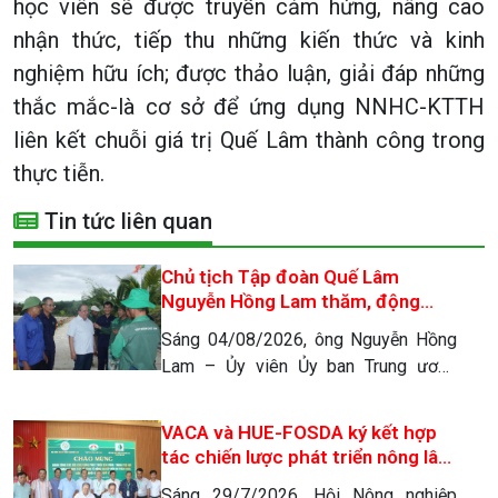
học viên sẽ được truyền cảm hứng, nâng cao
nhận thức, tiếp thu những kiến thức và kinh
nghiệm hữu ích; được thảo luận, giải đáp những
thắc mắc-là cơ sở để ứng dụng NNHC-KTTH
liên kết chuỗi giá trị Quế Lâm thành công trong
thực tiễn.
Tin tức liên quan
Chủ tịch Tập đoàn Quế Lâm
Nguyễn Hồng Lam thăm, động
viên lớp đào tạo Kinh tế Nông
Sáng 04/08/2026, ông Nguyễn Hồng
nghiệp Hữu cơ Tuần hoàn
Lam – Ủy viên Ủy ban Trung ương
MTTQ Việt Nam, Ủy viên Ban Thường
trực Hội Người Cao tuổi Việt Nam, Chủ
VACA và HUE-FOSDA ký kết hợp
tịch Hội Nông nghiệp tuần hoàn Việt
tác chiến lược phát triển nông lâm
Nam, Chủ tịch Tập đoàn Quế Lâm, Nhà
nghiệp tuần hoàn (giai đoạn 2026-
Sáng 29/7/2026, Hội Nông nghiệp