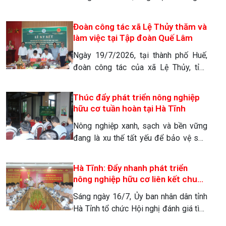
TNHH MTV Nông nghiệp Organic Quế
Lâm đã chính thức ký kết thỏa thuận
Đoàn công tác xã Lệ Thủy thăm và
hợp tác chiến lược giai đoạn 2026 –
làm việc tại Tập đoàn Quế Lâm
2031 về phát triển kinh tế nông nghiệp
Ngày 19/7/2026, tại thành phố Huế,
hữu cơ tuần hoàn, liên kết chuỗi giá trị
đoàn công tác của xã Lệ Thủy, tỉnh
Quế Lâm. […]
Quảng Trị đã đến tham quan, học tập
kinh nghiệm và ký kết hợp tác với Tập
Thúc đẩy phát triển nông nghiệp
đoàn Quế Lâm về phát triển kinh tế
hữu cơ tuần hoàn tại Hà Tĩnh
nông nghiệp hữu cơ tuần hoàn, liên kết
Nông nghiệp xanh, sạch và bền vững
chuỗi giá trị Quế Lâm. Trước khi bước
đang là xu thế tất yếu để bảo vệ sức
[…]
khỏe cộng đồng và môi trường sinh
thái. Chiều ngày 16/7, tại xã Cẩm Bình,
Hà Tĩnh: Đẩy nhanh phát triển
Hội Nông dân tỉnh Hà Tĩnh và Công ty
nông nghiệp hữu cơ liên kết chuỗi
TNHH Một thành viên Nông nghiệp
giá trị Quế Lâm
Sáng ngày 16/7, Ủy ban nhân dân tỉnh
Organic Quế Lâm đã Hội nghị thống
Hà Tỉnh tổ chức Hội nghị đánh giá tình
nhất […]
hình triển khai Hợp tác phát triển nông