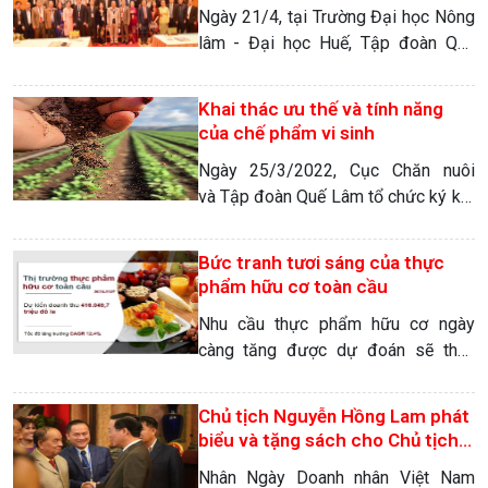
Nông lâm – Đại học Huế
Ngày 21/4, tại Trường Đại học Nông
lâm - Đại học Huế, Tập đoàn Quế
Lâm và Trường Đại học Nông lâm tổ
chức tọa đàm về nông nghiệp hữu
Khai thác ưu thế và tính năng
cơ, kinh tế nông nghiệp tuần hoàn
của chế phẩm vi sinh
Ngày 25/3/2022, Cục Chăn nuôi
và Tập đoàn Quế Lâm tổ chức ký kết
hợp tác về phát triển NHHC, phát
triển các mô hình chăn nuôi an toàn
Bức tranh tươi sáng của thực
sinh học, bảo vệ môi trường, phát
phẩm hữu cơ toàn cầu
triển bền vững. Đây được xem là sự
Nhu cầu thực phẩm hữu cơ ngày
kiện mở ra bước đột phá mới trong
càng tăng được dự đoán sẽ thúc
phát triển chăn nuôi, đặc […]
đẩy thị trường thực phẩm hữu cơ
toàn cầu dự kiến tạo ra doanh thu
Chủ tịch Nguyễn Hồng Lam phát
416 tỷ USD vào năm 2027. Phân
biểu và tặng sách cho Chủ tịch
khúc rau, củ, quả được kỳ vọng tăng
nước nhân Ngày doanh nhân VN
Nhân Ngày Doanh nhân Việt Nam
trưởng mạnh mẽ Theo báo cáo được