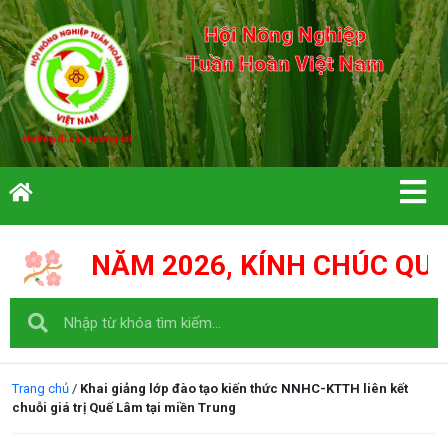
Hội Nông Nghiệp
Tuần Hoàn Việt Nam
26, KÍNH CHÚC QUÝ VỊ CÙNG GIA 
Trang chủ
/
Khai giảng lớp đào tạo kiến thức NNHC-KTTH liên kết
chuỗi giá trị Quế Lâm tại miền Trung