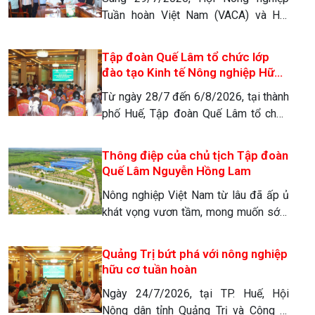
Khoa học của Nhà nông đã đến thăm,
2031)
Tuần hoàn Việt Nam (VACA) và Hội
động viên giảng viên […]
Chủ rừng Phát triển bền vững thành
phố Huế (HUE-FOSDA) đã chính thức
Tập đoàn Quế Lâm tổ chức lớp
ký kết Biên bản hợp tác chiến lược giai
đào tạo Kinh tế Nông nghiệp Hữu
đoạn 2026 – 2031. Sự kiện đánh dấu
cơ Tuần hoàn tại Huế
Từ ngày 28/7 đến 6/8/2026, tại thành
bước ngoặt quan trọng trong việc định
phố Huế, Tập đoàn Quế Lâm tổ chức
hình mô hình nông lâm nghiệp […]
lớp đào tạo kiến thức kinh tế nông
nghiệp hữu cơ tuần hoàn, liên kết chuỗi
Thông điệp của chủ tịch Tập đoàn
giá trị Quế Lâm cho gần 100 học viên
Quế Lâm Nguyễn Hồng Lam
là cán bộ khuyến nông cơ sở, hộ làm
Nông nghiệp Việt Nam từ lâu đã ấp ủ
giàu trong chuỗi liên kết giá […]
khát vọng vươn tầm, mong muốn sớm
khẳng định giá trị và vị thế trên trường
quốc tế. Thế nhưng, trong cơn lốc của
Quảng Trị bứt phá với nông nghiệp
sự tăng trưởng “nóng”, chúng ta đã vô
hữu cơ tuần hoàn
tình trả một cái giá quá đắt. Việc lạm
Ngày 24/7/2026, tại TP. Huế, Hội
dụng hóa chất độc hại […]
Nông dân tỉnh Quảng Trị và Công ty