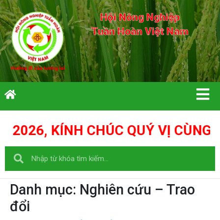
Hội Nông Nghiệp
Tuần Hoàn Việt Nam
C QUÝ VỊ CÙNG GIA ĐÌNH: THIÊN T
Danh mục:
Nghiên cứu – Trao
đổi