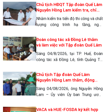
phương đã diễn ra: Buổi tọa đàm đẩy
Chủ tịch HĐQT Tập đoàn Quế Lâm
mạnh hợp tác phát triển kinh tế nông
Nguyễn Hồng Lam kiểm tra, chỉ
nghiệp hữu cơ tuần hoàn, liên kết chuỗi
đạo tại công trường thi công tổ
Nhằm kiểm tra tiến độ thi công và chất
giá trị Quế Lâm giai đoạn 2026 […]
hợp nông nghiệp hữu cơ, kinh tế
lượng công trình hạ tầng, ngày
tuần hoàn, sinh thái 4f Hà Tĩnh
05/08/2026, tại Tổ hợp Nông nghiệp
hữu cơ, kinh tế tuần hoàn, sinh thái 4F
Đoàn công tác xã Đồng Lê thăm
Quế Lâm Hà Tĩnh, Chủ tịch HĐQT Tập
và làm việc với Tập đoàn Quế Lâm
đoàn Quế Lâm Nguyễn Hồng Lam
Sáng 04/8/2026, tại TP. Huế, Đoàn
cùng Tổng giám đốc Nguyễn Thanh
công tác xã Đồng Lê, tỉnh Quảng Trị,
Vĩnh đã trực tiếp đi […]
do Phó Bí thư Đảng ủy, Chủ tịch UBND
xã dẫn đầu, đã có chuyến thăm và làm
Chủ tịch Tập đoàn Quế Lâm
việc với Tập đoàn Quế Lâm. Chuyến
Nguyễn Hồng Lam thăm, động
công tác nhằm tìm kiếm giải pháp
viên lớp đào tạo Kinh tế Nông
Sáng 04/08/2026, ông Nguyễn Hồng
nâng cao giá trị nông sản và phát triển
nghiệp Hữu cơ Tuần hoàn
Lam – Ủy viên Ủy ban Trung ương
[…]
MTTQ Việt Nam, Ủy viên Ban Thường
trực Hội Người Cao tuổi Việt Nam, Chủ
VACA và HUE-FOSDA ký kết hợp