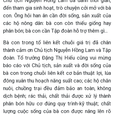
Chủ tịch Nguyễn Hồng Lam đã dành thời gian,
đến tham gia sinh hoạt, trò chuyện cởi mở với bà
con. Ông hỏi han ân cần đời sống, sản xuất của
các hộ nông dân: bà con còn thiếu giống hay
phân bón; bà con cần Tập đoàn hỗ trợ thêm gì…
Bà con trong tổ liên kết chuỗi giá trị đã chân
thành cảm ơn Chủ tịch Nguyễn Hồng Lam và Tập
đoàn. Tổ trưởng Đặng Thị Hiếu cũng vui mừng
báo cáo với Chủ tịch, sản xuất và đời sống của
bà con trong chuỗi liên kết cơ bản thuật lợi, lúa
đông xuân thu hoạch năng suất cao; các hộ chăn
nuôi, chuồng trại đều đảm bảo an toàn, không
dịch bệnh; rác thải, chất thải được xử lý thành
phân bón hữu cơ đúng quy trình-kỹ thuật; chất
lượng cuộc sống của bà con được nâng lên rõ