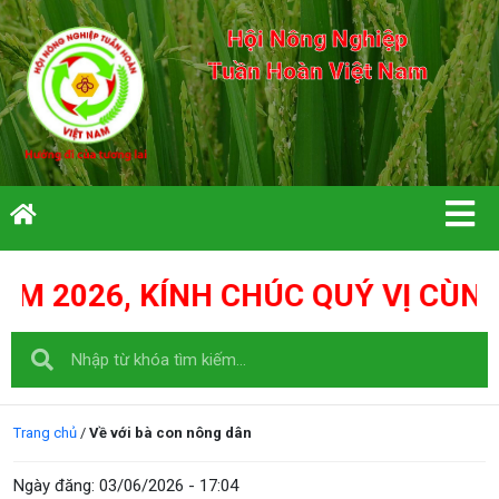
Hội Nông Nghiệp
Tuần Hoàn Việt Nam
C QUÝ VỊ CÙNG GIA ĐÌNH: THIÊN 
Trang chủ
/
Về với bà con nông dân
Ngày đăng:
03/06/2026 - 17:04