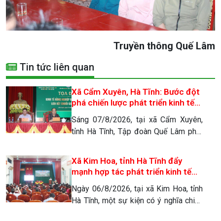
Truyền thông Quế Lâm
Tin tức liên quan
Xã Cẩm Xuyên, Hà Tĩnh: Bước đột
phá chiến lược phát triển kinh tế
nông nghiệp hữu cơ tuần hoàn
Sáng 07/8/2026, tại xã Cẩm Xuyên,
tỉnh Hà Tĩnh, Tập đoàn Quế Lâm phối
hợp với Hội Nông dân tỉnh và UBND xã
Cẩm Xuyên long trọng tổ chức buổi
Xã Kim Hoa, tỉnh Hà Tĩnh đẩy
tọa đàm “Kinh tế nông nghiệp hữu cơ
mạnh hợp tác phát triển kinh tế
tuần hoàn, liên kết chuỗi giá trị Quế
nông nghiệp hữu cơ tuần hoàn,
Ngày 06/8/2026, tại xã Kim Hoa, tỉnh
Lâm”. Sự kiện đánh dấu một bước
liên kết chuỗi giá trị Quế Lâm
Hà Tĩnh, một sự kiện có ý nghĩa chiến
ngoặt quan […]
lược đối với tương lai kinh tế địa