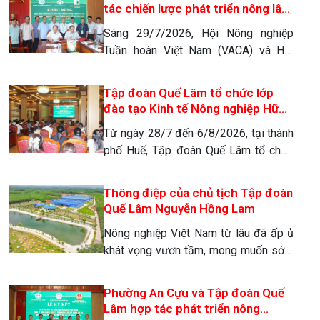
tịch Hội Nông nghiệp tuần hoàn Việt
tác chiến lược phát triển nông lâm
Nam, Chủ tịch Tập đoàn Quế Lâm, Nhà
nghiệp tuần hoàn (giai đoạn 2026-
Sáng 29/7/2026, Hội Nông nghiệp
Khoa học của Nhà nông đã đến thăm,
2031)
Tuần hoàn Việt Nam (VACA) và Hội
động viên giảng viên […]
Chủ rừng Phát triển bền vững thành
phố Huế (HUE-FOSDA) đã chính thức
Tập đoàn Quế Lâm tổ chức lớp
ký kết Biên bản hợp tác chiến lược giai
đào tạo Kinh tế Nông nghiệp Hữu
đoạn 2026 – 2031. Sự kiện đánh dấu
cơ Tuần hoàn tại Huế
Từ ngày 28/7 đến 6/8/2026, tại thành
bước ngoặt quan trọng trong việc định
phố Huế, Tập đoàn Quế Lâm tổ chức
hình mô hình nông lâm nghiệp […]
lớp đào tạo kiến thức kinh tế nông
nghiệp hữu cơ tuần hoàn, liên kết chuỗi
Thông điệp của chủ tịch Tập đoàn
giá trị Quế Lâm cho gần 100 học viên
Quế Lâm Nguyễn Hồng Lam
là cán bộ khuyến nông cơ sở, hộ làm
Nông nghiệp Việt Nam từ lâu đã ấp ủ
giàu trong chuỗi liên kết giá […]
khát vọng vươn tầm, mong muốn sớm
khẳng định giá trị và vị thế trên trường
quốc tế. Thế nhưng, trong cơn lốc của
Phường An Cựu và Tập đoàn Quế
sự tăng trưởng “nóng”, chúng ta đã vô
Lâm hợp tác phát triển nông
tình trả một cái giá quá đắt. Việc lạm