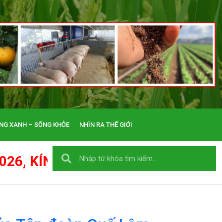
NG XANH – SỐNG KHỎE
NHÌN RA THẾ GIỚI
QUÝ VỊ CÙNG GIA ĐÌNH: THIÊN THỜ