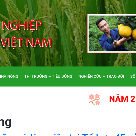
NHÀ NÔNG
THỊ TRƯỜNG – TIÊU DÙNG
NGHIÊN CỨU – TRAO ĐỔI
SỐ
NĂM 2026, KÍNH CHÚC 
ng