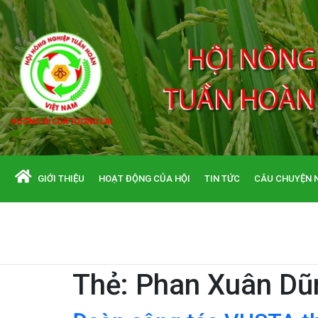
GIỚI THIỆU
HOẠT ĐỘNG CỦA HỘI
TIN TỨC
CÂU CHUYỆN 
Thẻ:
Phan Xuân Dũ