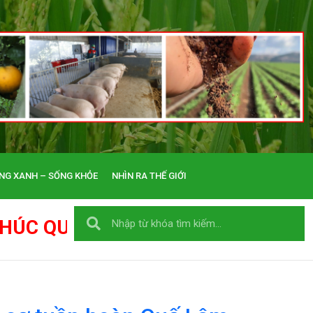
NG XANH – SỐNG KHỎE
NHÌN RA THẾ GIỚI
G GIA ĐÌNH: THIÊN THỜI - ĐỊA LỢ