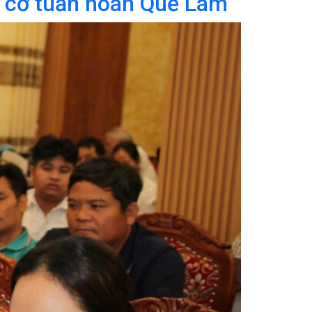
ữu cơ tuần hoàn Quế Lâm