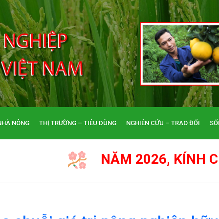
NHÀ NÔNG
THỊ TRƯỜNG – TIÊU DÙNG
NGHIÊN CỨU – TRAO ĐỔI
SỐ
NĂM 2026, KÍNH CHÚC QUÝ VỊ CÙN