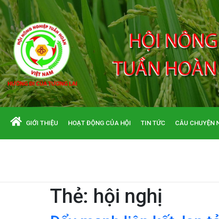
GIỚI THIỆU
HOẠT ĐỘNG CỦA HỘI
TIN TỨC
CÂU CHUYỆN 
Thẻ:
hội nghị