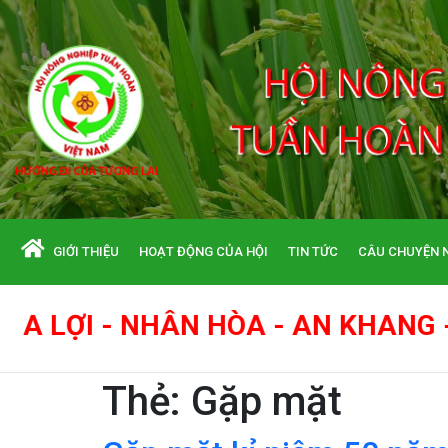
GIỚI THIỆU
HOẠT ĐỘNG CỦA HỘI
TIN TỨC
CÂU CHUYỆN 
N HÒA - AN KHANG - THỊNH VƯỢNG
Thẻ:
Gặp mặt