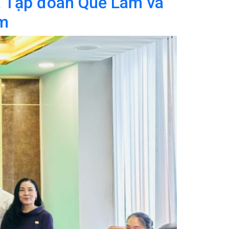
a Tập đoàn Quế Lâm và
am