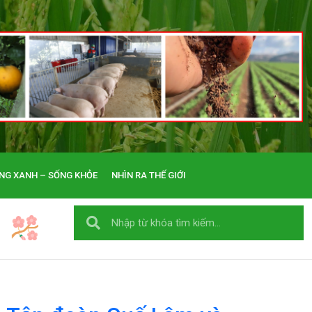
NG XANH – SỐNG KHỎE
NHÌN RA THẾ GIỚI