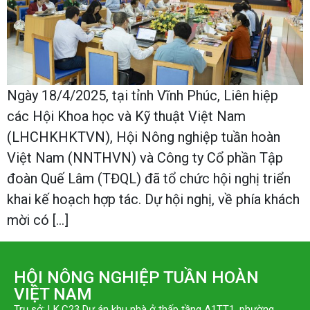
Ngày 18/4/2025, tại tỉnh Vĩnh Phúc, Liên hiệp
các Hội Khoa học và Kỹ thuật Việt Nam
(LHCHKHKTVN), Hội Nông nghiệp tuần hoàn
Việt Nam (NNTHVN) và Công ty Cổ phần Tập
đoàn Quế Lâm (TĐQL) đã tổ chức hội nghị triển
khai kế hoạch hợp tác. Dự hội nghị, về phía khách
mời có […]
HỘI NÔNG NGHIỆP TUẦN HOÀN
VIỆT NAM
Trụ sở: LK.C23 Dự án khu nhà ở thấp tầng A1TT1, phường